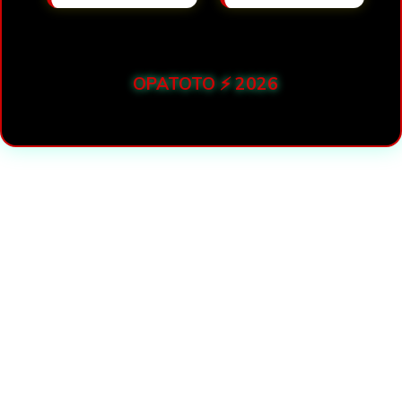
OPATOTO ⚡️ 2026