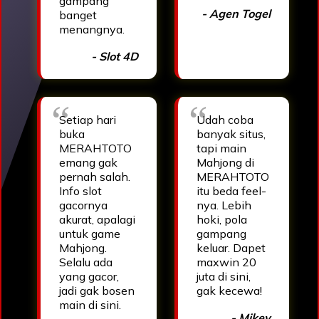
gampang
- Agen Togel
banget
menangnya.
- Slot 4D
Setiap hari
Udah coba
buka
banyak situs,
MERAHTOTO
tapi main
emang gak
Mahjong di
pernah salah.
MERAHTOTO
Info slot
itu beda feel-
gacornya
nya. Lebih
akurat, apalagi
hoki, pola
untuk game
gampang
Mahjong.
keluar. Dapet
Selalu ada
maxwin 20
yang gacor,
juta di sini,
jadi gak bosen
gak kecewa!
main di sini.
- Mikey