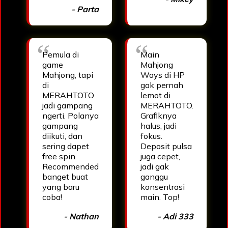
- Parta
Pemula di
Main
game
Mahjong
Mahjong, tapi
Ways di HP
di
gak pernah
MERAHTOTO
lemot di
jadi gampang
MERAHTOTO.
ngerti. Polanya
Grafiknya
gampang
halus, jadi
diikuti, dan
fokus.
sering dapet
Deposit pulsa
free spin.
juga cepet,
Recommended
jadi gak
banget buat
ganggu
yang baru
konsentrasi
coba!
main. Top!
- Nathan
- Adi 333