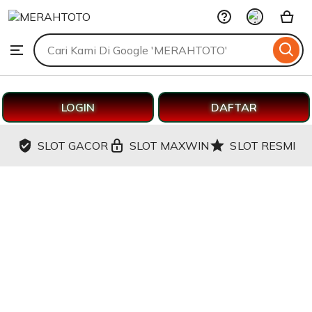
MERAHTOTO
Skip
to
Search
Browse
ontent
for
items
or
shops
LOGIN
DAFTAR
SLOT GACOR
SLOT MAXWIN
SLOT RESMI