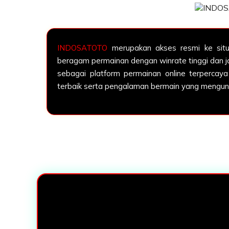
INDOSATOTO
merupakan akses resmi ke sit
beragam permainan dengan winrate tinggi dan j
sebagai platform permainan online terpercay
terbaik serta pengalaman bermain yang mengun
Loading...