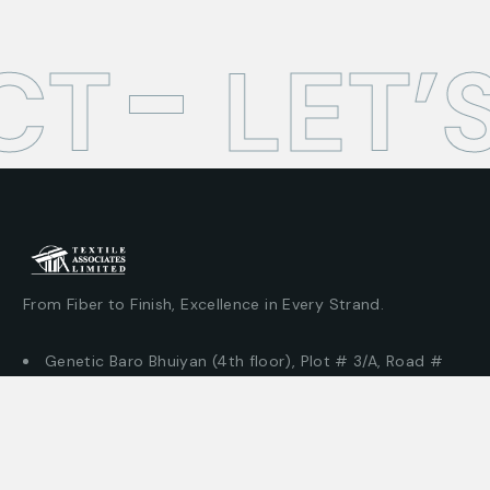
T
LET’S
From Fiber to Finish, Excellence in Every Strand.
Genetic Baro Bhuiyan (4th floor), Plot # 3/A, Road #
49, Gulshan – 2, Dhaka-1212, Bangladesh