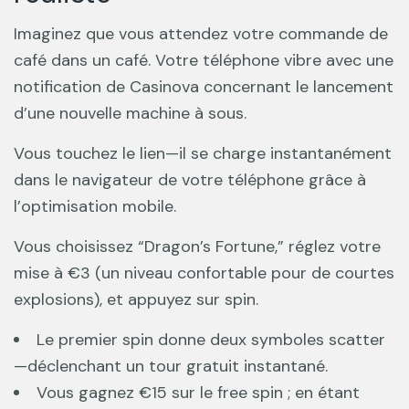
Imaginez que vous attendez votre commande de
café dans un café. Votre téléphone vibre avec une
notification de Casinova concernant le lancement
d’une nouvelle machine à sous.
Vous touchez le lien—il se charge instantanément
dans le navigateur de votre téléphone grâce à
l’optimisation mobile.
Vous choisissez “Dragon’s Fortune,” réglez votre
mise à €3 (un niveau confortable pour de courtes
explosions), et appuyez sur spin.
Le premier spin donne deux symboles scatter
—déclenchant un tour gratuit instantané.
Vous gagnez €15 sur le free spin ; en étant