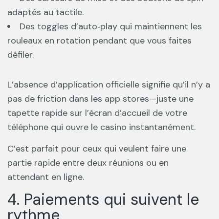
adaptés au tactile.
Des toggles d’auto‑play qui maintiennent les
rouleaux en rotation pendant que vous faites
défiler.
L’absence d’application officielle signifie qu’il n’y a
pas de friction dans les app stores—juste une
tapette rapide sur l’écran d’accueil de votre
téléphone qui ouvre le casino instantanément.
C’est parfait pour ceux qui veulent faire une
partie rapide entre deux réunions ou en
attendant en ligne.
4. Paiements qui suivent le
rythme