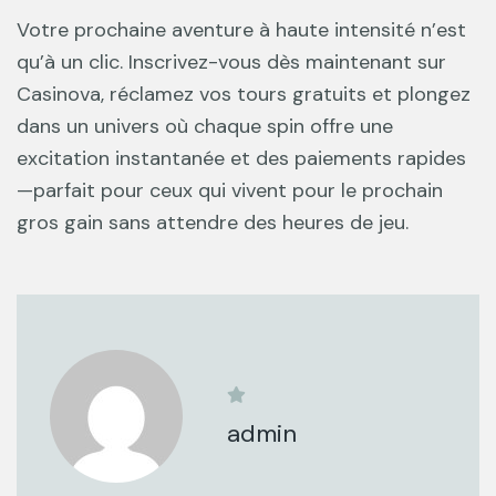
Votre prochaine aventure à haute intensité n’est
qu’à un clic. Inscrivez-vous dès maintenant sur
Casinova, réclamez vos tours gratuits et plongez
dans un univers où chaque spin offre une
excitation instantanée et des paiements rapides
—parfait pour ceux qui vivent pour le prochain
gros gain sans attendre des heures de jeu.
admin