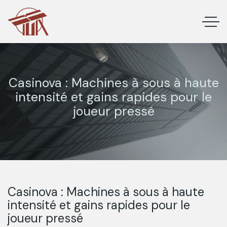
Casinova : Machines à sous à haute
intensité et gains rapides pour le
joueur pressé
Casinova : Machines à sous à haute
intensité et gains rapides pour le
joueur pressé