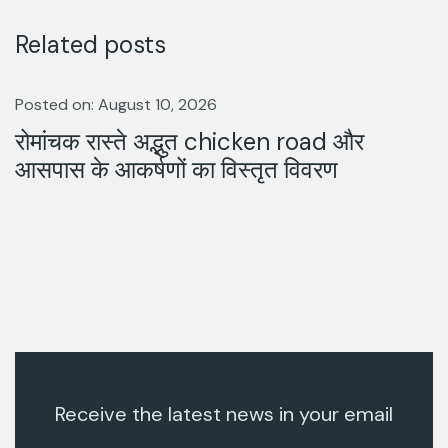
Related posts
Posted on: August 10, 2026
रोमांचक रास्ते अद्भुत chicken road और
आसपास के आकर्षणों का विस्तृत विवरण
Receive the latest news in your email