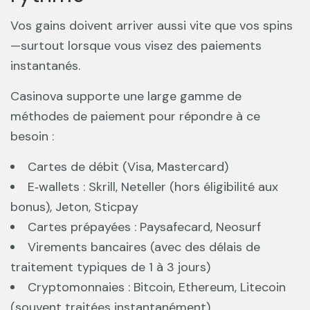
Vos gains doivent arriver aussi vite que vos spins
—surtout lorsque vous visez des paiements
instantanés.
Casinova supporte une large gamme de
méthodes de paiement pour répondre à ce
besoin :
Cartes de débit (Visa, Mastercard)
E‑wallets : Skrill, Neteller (hors éligibilité aux
bonus), Jeton, Sticpay
Cartes prépayées : Paysafecard, Neosurf
Virements bancaires (avec des délais de
traitement typiques de 1 à 3 jours)
Cryptomonnaies : Bitcoin, Ethereum, Litecoin
(souvent traitées instantanément)