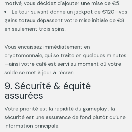
motivé, vous décidez d’ajouter une mise de €5.
Le tour suivant donne un jackpot de €120—vos
gains totaux dépassent votre mise initiale de €8
en seulement trois spins.
Vous encaissez immédiatement en
cryptomonnaie, qui se traite en quelques minutes
—ainsi votre café est servi au moment où votre
solde se met à jour à l’écran.
9. Sécurité & équité
assurées
Votre priorité est la rapidité du gameplay ; la
sécurité est une assurance de fond plutôt qu’une
information principale.