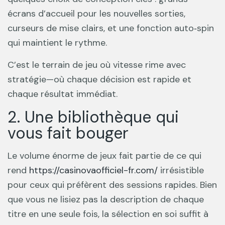
écrans d’accueil pour les nouvelles sorties,
curseurs de mise clairs, et une fonction auto‑spin
qui maintient le rythme.
C’est le terrain de jeu où vitesse rime avec
stratégie—où chaque décision est rapide et
chaque résultat immédiat.
2. Une bibliothèque qui
vous fait bouger
Le volume énorme de jeux fait partie de ce qui
rend
https://casinovaofficiel-fr.com/
irrésistible
pour ceux qui préfèrent des sessions rapides. Bien
que vous ne lisiez pas la description de chaque
titre en une seule fois, la sélection en soi suffit à