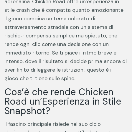
adrenalina, Chicken Road offre un’esperienza in
stile crash che è compatta quanto emozionante.
Il gioco combina un tema colorato di
attraversamento stradale con un sistema di
rischio‑ricompensa semplice ma spietato, che
rende ogni clic come una decisione con un
immediato ritorno. Se ti piace il ritmo breve e
intenso, dove il risultato si decide prima ancora di
aver finito di leggere le istruzioni, questo è il
gioco che ti tiene sulle spine.
Cos’è che rende Chicken
Road un’Esperienza in Stile
Snapshot?
Il fascino principale risiede nel suo ciclo