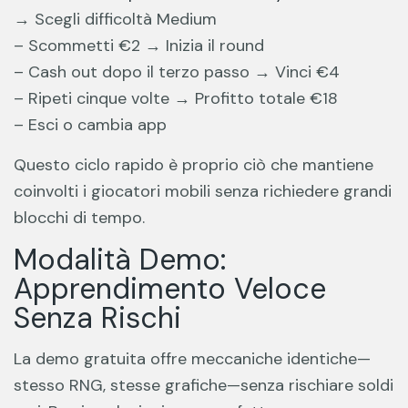
→ Scegli difficoltà Medium
– Scommetti €2 → Inizia il round
– Cash out dopo il terzo passo → Vinci €4
– Ripeti cinque volte → Profitto totale €18
– Esci o cambia app
Questo ciclo rapido è proprio ciò che mantiene
coinvolti i giocatori mobili senza richiedere grandi
blocchi di tempo.
Modalità Demo:
Apprendimento Veloce
Senza Rischi
La demo gratuita offre meccaniche identiche—
stesso RNG, stesse grafiche—senza rischiare soldi