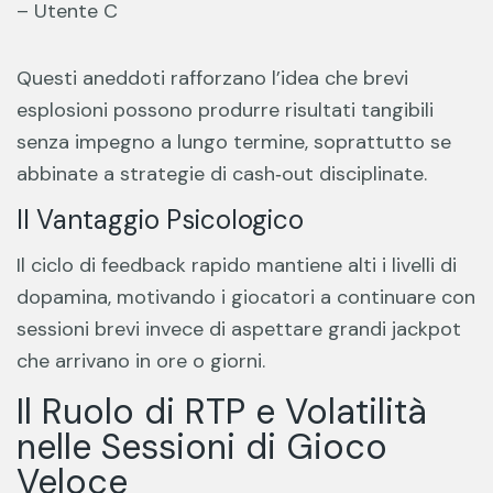
– Utente C
Questi aneddoti rafforzano l’idea che brevi
esplosioni possono produrre risultati tangibili
senza impegno a lungo termine, soprattutto se
abbinate a strategie di cash‑out disciplinate.
Il Vantaggio Psicologico
Il ciclo di feedback rapido mantiene alti i livelli di
dopamina, motivando i giocatori a continuare con
sessioni brevi invece di aspettare grandi jackpot
che arrivano in ore o giorni.
Il Ruolo di RTP e Volatilità
nelle Sessioni di Gioco
Veloce