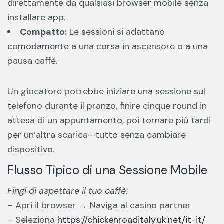
direttamente da qualsiasi browser mobile senza
installare app.
Compatto:
Le sessioni si adattano
comodamente a una corsa in ascensore o a una
pausa caffè.
Un giocatore potrebbe iniziare una sessione sul
telefono durante il pranzo, finire cinque round in
attesa di un appuntamento, poi tornare più tardi
per un’altra scarica—tutto senza cambiare
dispositivo.
Flusso Tipico di una Sessione Mobile
Fingi di aspettare il tuo caffè:
– Apri il browser → Naviga al casino partner
– Seleziona
https://chickenroaditaly.uk.net/it-it/