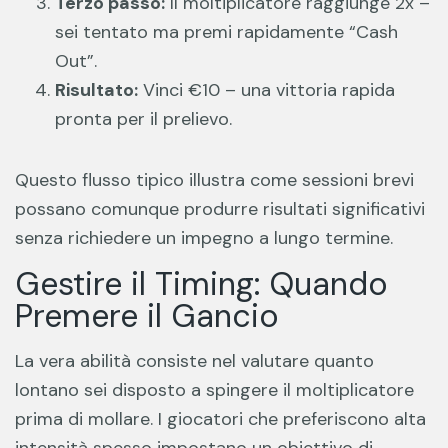
Terzo passo:
Il moltiplicatore raggiunge 2x –
sei tentato ma premi rapidamente “Cash
Out”.
Risultato:
Vinci €10 – una vittoria rapida
pronta per il prelievo.
Questo flusso tipico illustra come sessioni brevi
possano comunque produrre risultati significativi
senza richiedere un impegno a lungo termine.
Gestire il Timing: Quando
Premere il Gancio
La vera abilità consiste nel valutare quanto
lontano sei disposto a spingere il moltiplicatore
prima di mollare. I giocatori che preferiscono alta