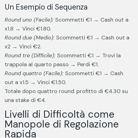
Un Esempio di Sequenza
Round uno (Facile):
Scommetti €1 → Cash out a
x1.8 → Vinci €1.80.
Round due (Medio):
Scommetti €1 → Cash out a
x2 → Vinci €2.
Round tre (Difficile):
Scommetti €1 → Trovi la
trappola al quarto passo → Perdi €1.
Round quattro (Facile):
Scommetti €1 → Cash
out a x1.5 → Vinci €1.50.
Totale dopo quattro round: profitto di €4.30 su
una stake di €4.
Livelli di Difficoltà come
Manopole di Regolazione
Rapida