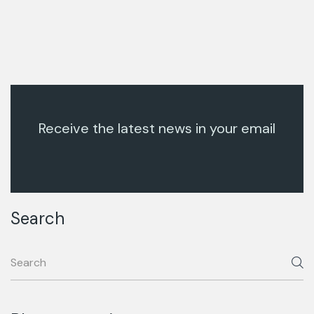
Receive the latest news in your email
Search