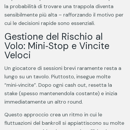
la probabilità di trovare una trappola diventa
sensibilmente più alta – rafforzando il motivo per
cui le decisioni rapide sono essenziali.
Gestione del Rischio al
Volo: Mini‑Stop e Vincite
Veloci
Un giocatore di sessioni brevi raramente resta a
lungo su un tavolo. Piuttosto, insegue molte
“mini‑vincite”. Dopo ogni cash out, resetta la
stake (spesso mantenendola costante) e inizia
immediatamente un altro round.
Questo approccio crea un ritmo in cui le
fluttuazioni del bankroll si appiattiscono su molte