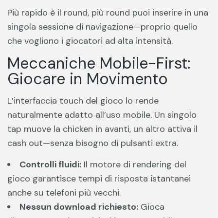
Più rapido è il round, più round puoi inserire in una
singola sessione di navigazione—proprio quello
che vogliono i giocatori ad alta intensità.
Meccaniche Mobile-First:
Giocare in Movimento
L’interfaccia touch del gioco lo rende
naturalmente adatto all’uso mobile. Un singolo
tap muove la chicken in avanti, un altro attiva il
cash out—senza bisogno di pulsanti extra.
Controlli fluidi:
Il motore di rendering del
gioco garantisce tempi di risposta istantanei
anche su telefoni più vecchi.
Nessun download richiesto:
Gioca