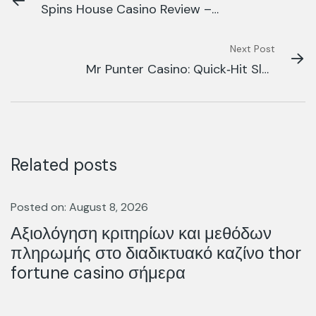
Spins House Casino Review –
Quick‑Play Slots, Fast‑Action
Roulette & More
Next Post
Mr Punter Casino: Quick‑Hit Slot
Action for Fast‑Paced Players
Related posts
Posted on: August 8, 2026
Αξιολόγηση κριτηρίων και μεθόδων
πληρωμής στο διαδικτυακό καζίνο thor
fortune casino σήμερα