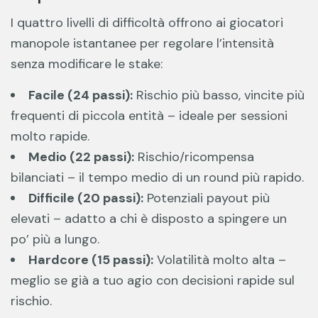
I quattro livelli di difficoltà offrono ai giocatori
manopole istantanee per regolare l’intensità
senza modificare le stake:
Facile (24 passi):
Rischio più basso, vincite più
frequenti di piccola entità – ideale per sessioni
molto rapide.
Medio (22 passi):
Rischio/ricompensa
bilanciati – il tempo medio di un round più rapido.
Difficile (20 passi):
Potenziali payout più
elevati – adatto a chi è disposto a spingere un
po’ più a lungo.
Hardcore (15 passi):
Volatilità molto alta –
meglio se già a tuo agio con decisioni rapide sul
rischio.