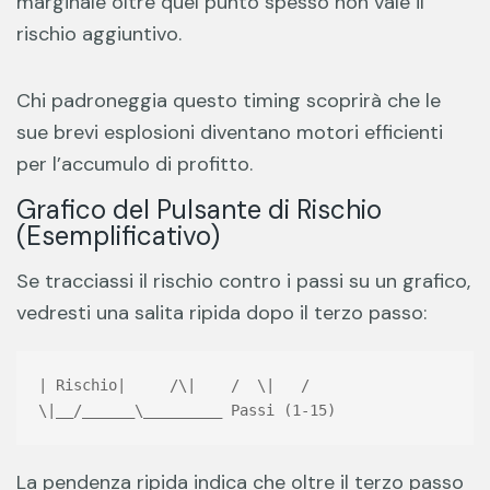
marginale oltre quel punto spesso non vale il
rischio aggiuntivo.
Chi padroneggia questo timing scoprirà che le
sue brevi esplosioni diventano motori efficienti
per l’accumulo di profitto.
Grafico del Pulsante di Rischio
(Esemplificativo)
Se tracciassi il rischio contro i passi su un grafico,
vedresti una salita ripida dopo il terzo passo:
| Rischio|     /\|    /  \|   /    
\|__/______\_________ Passi (1-15)
La pendenza ripida indica che oltre il terzo passo