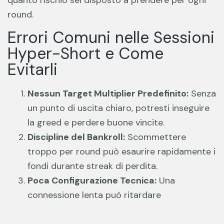
quanto rischio sei disposto a prendere per ogni
round.
Errori Comuni nelle Sessioni
Hyper-Short e Come
Evitarli
Nessun Target Multiplier Predefinito:
Senza
un punto di uscita chiaro, potresti inseguire
la greed e perdere buone vincite.
Discipline del Bankroll:
Scommettere
troppo per round può esaurire rapidamente i
fondi durante streak di perdita.
Poca Configurazione Tecnica:
Una
connessione lenta può ritardare