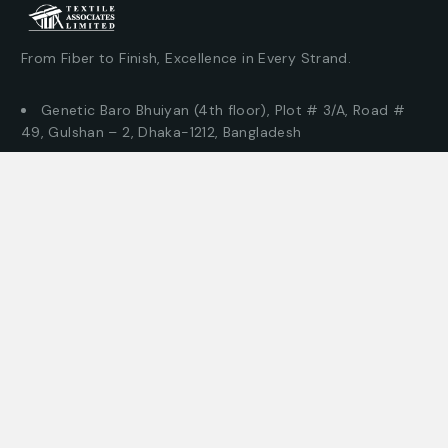
From Fiber to Finish, Excellence in Every Strand.
Genetic Baro Bhuiyan (4th floor), Plot # 3/A, Road #
49, Gulshan – 2, Dhaka-1212, Bangladesh
© This Site Design & Developed by –
Textile Associates
Where can you find us?