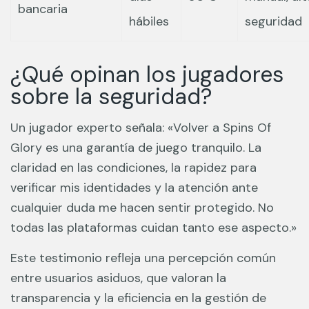
bancaria
hábiles
seguridad
¿Qué opinan los jugadores
sobre la seguridad?
Un jugador experto señala: «Volver a Spins Of
Glory es una garantía de juego tranquilo. La
claridad en las condiciones, la rapidez para
verificar mis identidades y la atención ante
cualquier duda me hacen sentir protegido. No
todas las plataformas cuidan tanto ese aspecto.»
Este testimonio refleja una percepción común
entre usuarios asiduos, que valoran la
transparencia y la eficiencia en la gestión de