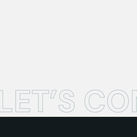
LET’S CO