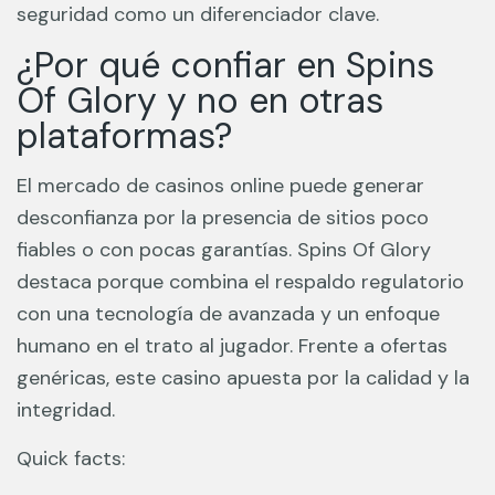
seguridad como un diferenciador clave.
¿Por qué confiar en Spins
Of Glory y no en otras
plataformas?
El mercado de casinos online puede generar
desconfianza por la presencia de sitios poco
fiables o con pocas garantías. Spins Of Glory
destaca porque combina el respaldo regulatorio
con una tecnología de avanzada y un enfoque
humano en el trato al jugador. Frente a ofertas
genéricas, este casino apuesta por la calidad y la
integridad.
Quick facts: