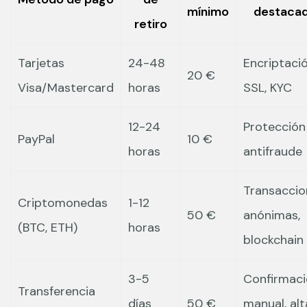
mínimo
destaca
retiro
Tarjetas
24-48
Encriptaci
20 €
Visa/Mastercard
horas
SSL, KYC
12-24
Protección
PayPal
10 €
horas
antifraude
Transaccio
Criptomonedas
1-12
50 €
anónimas,
(BTC, ETH)
horas
blockchain
3-5
Confirmac
Transferencia
días
50 €
manual, alt