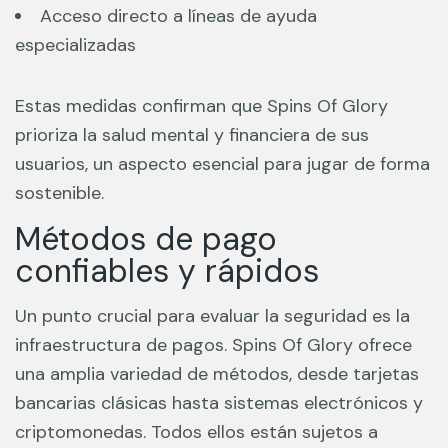
Acceso directo a líneas de ayuda
especializadas
Estas medidas confirman que Spins Of Glory
prioriza la salud mental y financiera de sus
usuarios, un aspecto esencial para jugar de forma
sostenible.
Métodos de pago
confiables y rápidos
Un punto crucial para evaluar la seguridad es la
infraestructura de pagos. Spins Of Glory ofrece
una amplia variedad de métodos, desde tarjetas
bancarias clásicas hasta sistemas electrónicos y
criptomonedas. Todos ellos están sujetos a