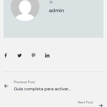
admin
Previous Post
Guía completa para activar
promociones especiales en Velvet
Casino
Next Post