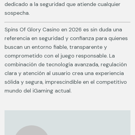
dedicado a la seguridad que atiende cualquier
sospecha.
Spins Of Glory Casino en 2026 es sin duda una
referencia en seguridad y confianza para quienes
buscan un entorno fiable, transparente y
comprometido con el juego responsable. La
combinación de tecnología avanzada, regulación
clara y atención al usuario crea una experiencia
sólida y segura, imprescindible en el competitivo
mundo del iGaming actual.