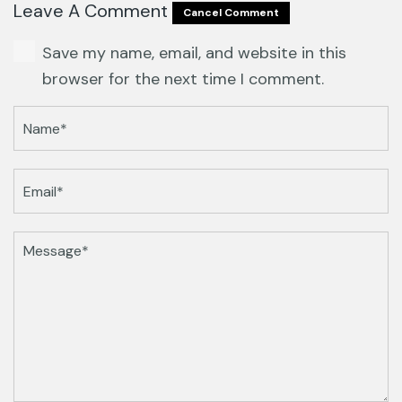
Leave A Comment
Cancel Comment
Save my name, email, and website in this
browser for the next time I comment.