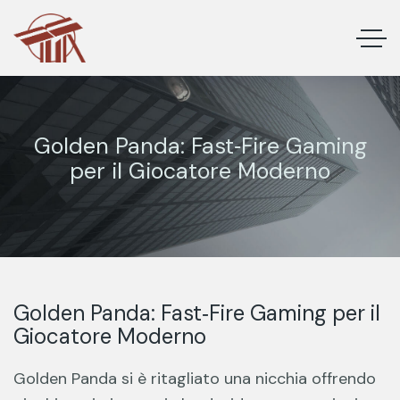
Golden Panda: Fast‑Fire Gaming
per il Giocatore Moderno
Golden Panda: Fast‑Fire Gaming per il
Giocatore Moderno
Golden Panda si è ritagliato una nicchia offrendo