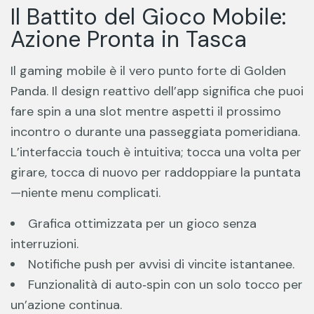
Il Battito del Gioco Mobile:
Azione Pronta in Tasca
Il gaming mobile è il vero punto forte di Golden
Panda. Il design reattivo dell’app significa che puoi
fare spin a una slot mentre aspetti il prossimo
incontro o durante una passeggiata pomeridiana.
L’interfaccia touch è intuitiva; tocca una volta per
girare, tocca di nuovo per raddoppiare la puntata
—niente menu complicati.
Grafica ottimizzata per un gioco senza
interruzioni.
Notifiche push per avvisi di vincite istantanee.
Funzionalità di auto‑spin con un solo tocco per
un’azione continua.