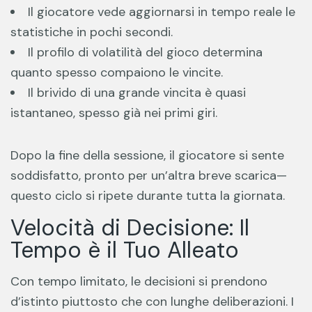
Il giocatore vede aggiornarsi in tempo reale le
statistiche in pochi secondi.
Il profilo di volatilità del gioco determina
quanto spesso compaiono le vincite.
Il brivido di una grande vincita è quasi
istantaneo, spesso già nei primi giri.
Dopo la fine della sessione, il giocatore si sente
soddisfatto, pronto per un’altra breve scarica—
questo ciclo si ripete durante tutta la giornata.
Velocità di Decisione: Il
Tempo è il Tuo Alleato
Con tempo limitato, le decisioni si prendono
d’istinto piuttosto che con lunghe deliberazioni. I