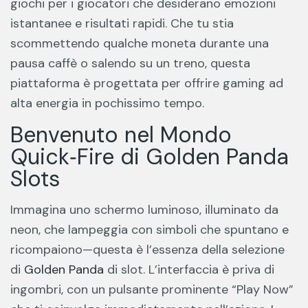
giochi per i giocatori che desiderano emozioni
istantanee e risultati rapidi. Che tu stia
scommettendo qualche moneta durante una
pausa caffè o salendo su un treno, questa
piattaforma è progettata per offrire gaming ad
alta energia in pochissimo tempo.
Benvenuto nel Mondo
Quick‑Fire di Golden Panda
Slots
Immagina uno schermo luminoso, illuminato da
neon, che lampeggia con simboli che spuntano e
ricompaiono—questa è l’essenza della selezione
di
Golden Panda
di slot. L’interfaccia è priva di
ingombri, con un pulsante prominente “Play Now”