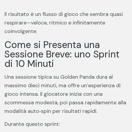
Il risultato è un flusso di gioco che sembra quasi
respirare—veloce, ritmico e infinitamente
coinvolgente.
Come si Presenta una
Sessione Breve: uno Sprint
di 10 Minuti
Una sessione tipica su Golden Panda dura al
massimo dieci minuti, ma offre un’esperienza di
gioco intensa. Il giocatore inizia con una
scommessa modesta, poi passa rapidamente alla
modalità auto‑spin per risultati rapidi.
Durante questo sprint: