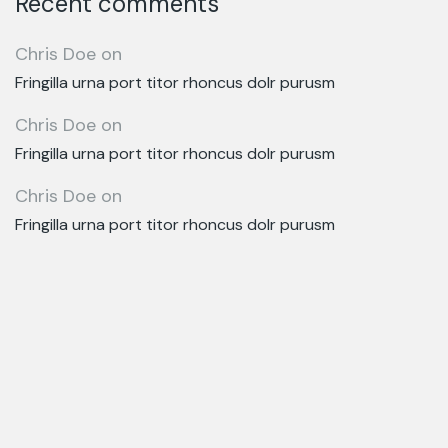
Recent comments
Chris Doe
on
Fringilla urna port titor rhoncus dolr purusm
Chris Doe
on
Fringilla urna port titor rhoncus dolr purusm
Chris Doe
on
Fringilla urna port titor rhoncus dolr purusm