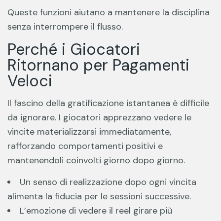
Queste funzioni aiutano a mantenere la disciplina
senza interrompere il flusso.
Perché i Giocatori
Ritornano per Pagamenti
Veloci
Il fascino della gratificazione istantanea è difficile
da ignorare. I giocatori apprezzano vedere le
vincite materializzarsi immediatamente,
rafforzando comportamenti positivi e
mantenendoli coinvolti giorno dopo giorno.
Un senso di realizzazione dopo ogni vincita
alimenta la fiducia per le sessioni successive.
L’emozione di vedere il reel girare più