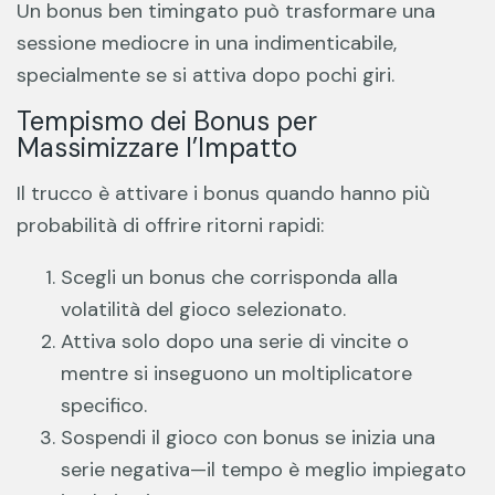
Un bonus ben timingato può trasformare una
sessione mediocre in una indimenticabile,
specialmente se si attiva dopo pochi giri.
Tempismo dei Bonus per
Massimizzare l’Impatto
Il trucco è attivare i bonus quando hanno più
probabilità di offrire ritorni rapidi:
Scegli un bonus che corrisponda alla
volatilità del gioco selezionato.
Attiva solo dopo una serie di vincite o
mentre si inseguono un moltiplicatore
specifico.
Sospendi il gioco con bonus se inizia una
serie negativa—il tempo è meglio impiegato