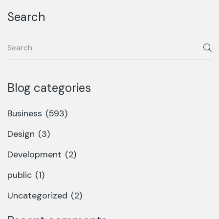
Search
Blog categories
Business
(593)
Design
(3)
Development
(2)
public
(1)
Uncategorized
(2)