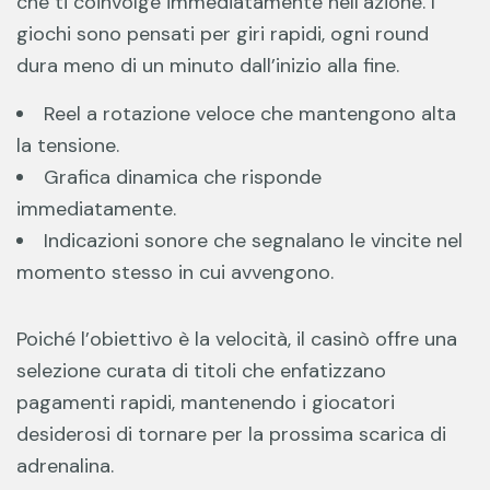
che ti coinvolge immediatamente nell’azione. I
giochi sono pensati per giri rapidi, ogni round
dura meno di un minuto dall’inizio alla fine.
Reel a rotazione veloce che mantengono alta
la tensione.
Grafica dinamica che risponde
immediatamente.
Indicazioni sonore che segnalano le vincite nel
momento stesso in cui avvengono.
Poiché l’obiettivo è la velocità, il casinò offre una
selezione curata di titoli che enfatizzano
pagamenti rapidi, mantenendo i giocatori
desiderosi di tornare per la prossima scarica di
adrenalina.