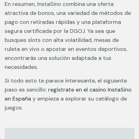
En resumen, InstaSino combina una oferta
atractiva de bonos, una variedad de métodos de
pago con retiradas rápidas y una plataforma
segura certificada por la DGOJ. Ya sea que
busques slots con alta volatilidad, mesas de
ruleta en vivo o apostar en eventos deportivos,
encontrarás una solución adaptada a tus
necesidades.
Si todo esto te parece interesante, el siguiente
paso es sencillo:
regístrate en el casino InstaSino
en España
y empieza a explorar su catálogo de
juegos.