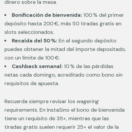
dinero sobre la mesa.
Bonificación de bienvenida:
100 % del primer
depósito hasta 200 €, más 50 tiradas gratis en
slots seleccionados.
Recaída del 50 %:
En el segundo depósito
puedes obtener la mitad del importe depositado,
con un límite de 100 €.
Cashback semanal:
10 % de las pérdidas
netas cada domingo, acreditado como bono sin
requisitos de apuesta.
Recuerda siempre revisar los
wagering
requirements
. En InstaSino el bono de bienvenida
tiene un requisito de 35×, mientras que las
tiradas gratis suelen requerir 25× el valor de la