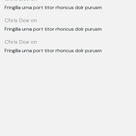
Fringilla urna port titor rhoncus dolr purusm
Chris Doe
on
Fringilla urna port titor rhoncus dolr purusm
Chris Doe
on
Fringilla urna port titor rhoncus dolr purusm