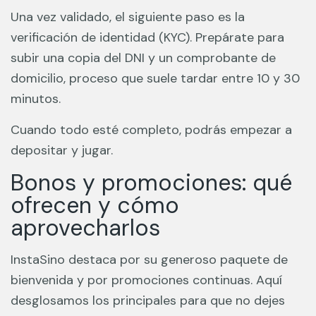
Una vez validado, el siguiente paso es la
verificación de identidad (KYC). Prepárate para
subir una copia del DNI y un comprobante de
domicilio, proceso que suele tardar entre 10 y 30
minutos.
Cuando todo esté completo, podrás empezar a
depositar y jugar.
Bonos y promociones: qué
ofrecen y cómo
aprovecharlos
InstaSino destaca por su generoso paquete de
bienvenida y por promociones continuas. Aquí
desglosamos los principales para que no dejes