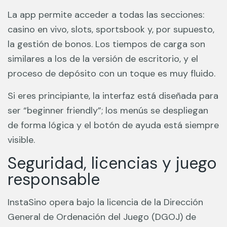
La app permite acceder a todas las secciones:
casino en vivo, slots, sportsbook y, por supuesto,
la gestión de bonos. Los tiempos de carga son
similares a los de la versión de escritorio, y el
proceso de depósito con un toque es muy fluido.
Si eres principiante, la interfaz está diseñada para
ser “beginner friendly”; los menús se despliegan
de forma lógica y el botón de ayuda está siempre
visible.
Seguridad, licencias y juego
responsable
InstaSino opera bajo la licencia de la Dirección
General de Ordenación del Juego (DGOJ) de