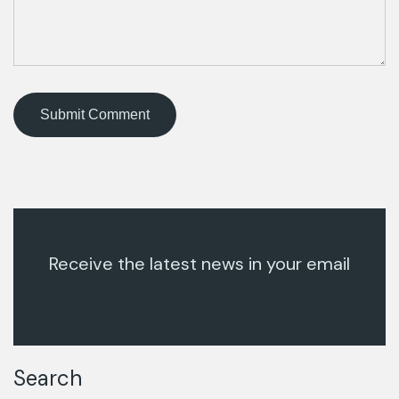
Receive the latest news in your email
Search