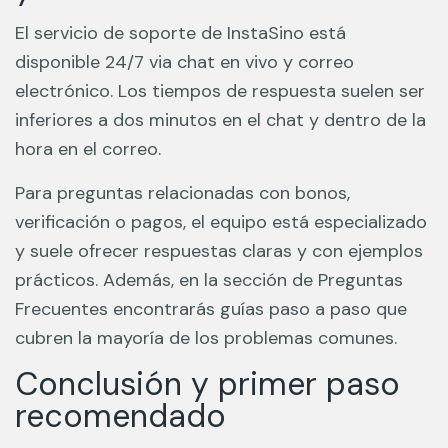
El servicio de soporte de InstaSino está
disponible 24/7 via chat en vivo y correo
electrónico. Los tiempos de respuesta suelen ser
inferiores a dos minutos en el chat y dentro de la
hora en el correo.
Para preguntas relacionadas con bonos,
verificación o pagos, el equipo está especializado
y suele ofrecer respuestas claras y con ejemplos
prácticos. Además, en la sección de Preguntas
Frecuentes encontrarás guías paso a paso que
cubren la mayoría de los problemas comunes.
Conclusión y primer paso
recomendado