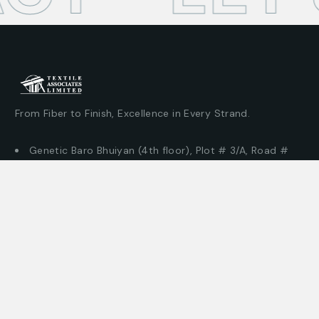
From Fiber to Finish, Excellence in Every Strand.
Genetic Baro Bhuiyan (4th floor), Plot # 3/A, Road #
49, Gulshan – 2, Dhaka-1212, Bangladesh
© This Site Design & Developed by –
Textile Associates