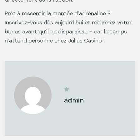
Prêt à ressentir la montée d’adrénaline ?
Inscrivez-vous dès aujourd’hui et réclamez votre
bonus avant qu’il ne disparaisse – car le temps
n’attend personne chez Julius Casino !
admin