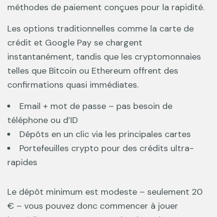
méthodes de paiement conçues pour la rapidité.
Les options traditionnelles comme la carte de
crédit et Google Pay se chargent
instantanément, tandis que les cryptomonnaies
telles que Bitcoin ou Ethereum offrent des
confirmations quasi immédiates.
Email + mot de passe – pas besoin de
téléphone ou d’ID
Dépôts en un clic via les principales cartes
Portefeuilles crypto pour des crédits ultra-
rapides
Le dépôt minimum est modeste – seulement 20
€ – vous pouvez donc commencer à jouer