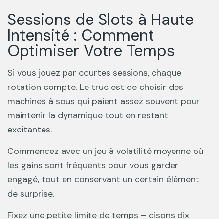
Sessions de Slots à Haute
Intensité : Comment
Optimiser Votre Temps
Si vous jouez par courtes sessions, chaque
rotation compte. Le truc est de choisir des
machines à sous qui paient assez souvent pour
maintenir la dynamique tout en restant
excitantes.
Commencez avec un jeu à volatilité moyenne où
les gains sont fréquents pour vous garder
engagé, tout en conservant un certain élément
de surprise.
Fixez une petite limite de temps – disons dix