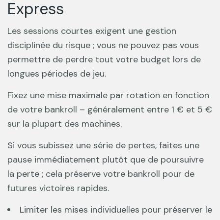
Express
Les sessions courtes exigent une gestion
disciplinée du risque ; vous ne pouvez pas vous
permettre de perdre tout votre budget lors de
longues périodes de jeu.
Fixez une mise maximale par rotation en fonction
de votre bankroll – généralement entre 1 € et 5 €
sur la plupart des machines.
Si vous subissez une série de pertes, faites une
pause immédiatement plutôt que de poursuivre
la perte ; cela préserve votre bankroll pour de
futures victoires rapides.
Limiter les mises individuelles pour préserver le