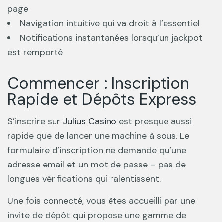
page
Navigation intuitive qui va droit à l’essentiel
Notifications instantanées lorsqu’un jackpot
est remporté
Commencer : Inscription
Rapide et Dépôts Express
S’inscrire sur
Julius Casino
est presque aussi
rapide que de lancer une machine à sous. Le
formulaire d’inscription ne demande qu’une
adresse email et un mot de passe – pas de
longues vérifications qui ralentissent.
Une fois connecté, vous êtes accueilli par une
invite de dépôt qui propose une gamme de