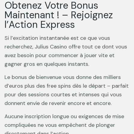
Obtenez Votre Bonus
Maintenant ! – Rejoignez
l’Action Express
Si l’excitation instantanée est ce que vous
recherchez, Julius Casino offre tout ce dont vous
avez besoin pour commencer à jouer vite et
gagner gros en quelques instants.
Le bonus de bienvenue vous donne des milliers
d’euros plus des free spins dès le départ – parfait
pour des sessions courtes et intenses qui vous
donnent envie de revenir encore et encore.
Aucune inscription longue ou exigences de mise
compliquées ne vous empêchent de plonger
directement dans l’action.