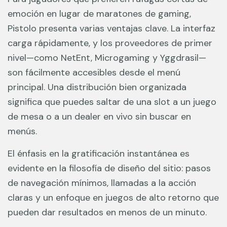
emoción en lugar de maratones de gaming,
Pistolo presenta varias ventajas clave. La interfaz
carga rápidamente, y los proveedores de primer
nivel—como NetEnt, Microgaming y Yggdrasil—
son fácilmente accesibles desde el menú
principal. Una distribución bien organizada
significa que puedes saltar de una slot a un juego
de mesa o a un dealer en vivo sin buscar en
menús.
El énfasis en la gratificación instantánea es
evidente en la filosofía de diseño del sitio: pasos
de navegación mínimos, llamadas a la acción
claras y un enfoque en juegos de alto retorno que
pueden dar resultados en menos de un minuto.