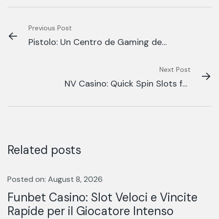
Previous Post
Pistolo: Un Centro de Gaming de
Disparo Rápido para el Jugador
Moderno
Next Post
NV Casino: Quick Spin Slots für
Hoch‑Intensiv‑Spiel
Related posts
Posted on: August 8, 2026
Funbet Casino: Slot Veloci e Vincite
Rapide per il Giocatore Intenso