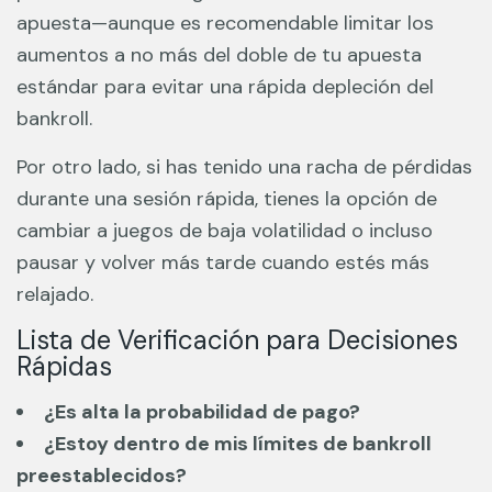
apuesta—aunque es recomendable limitar los
aumentos a no más del doble de tu apuesta
estándar para evitar una rápida depleción del
bankroll.
Por otro lado, si has tenido una racha de pérdidas
durante una sesión rápida, tienes la opción de
cambiar a juegos de baja volatilidad o incluso
pausar y volver más tarde cuando estés más
relajado.
Lista de Verificación para Decisiones
Rápidas
¿Es alta la probabilidad de pago?
¿Estoy dentro de mis límites de bankroll
preestablecidos?