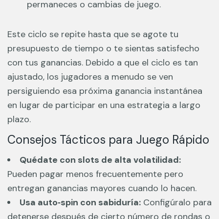
permaneces o cambias de juego.
Este ciclo se repite hasta que se agote tu
presupuesto de tiempo o te sientas satisfecho
con tus ganancias. Debido a que el ciclo es tan
ajustado, los jugadores a menudo se ven
persiguiendo esa próxima ganancia instantánea
en lugar de participar en una estrategia a largo
plazo.
Consejos Tácticos para Juego Rápido
Quédate con slots de alta volatilidad:
Pueden pagar menos frecuentemente pero
entregan ganancias mayores cuando lo hacen.
Usa auto‑spin con sabiduría:
Configúralo para
detenerse después de cierto número de rondas o