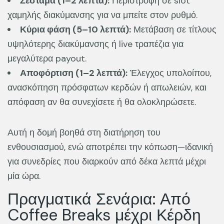
Ζέσταμα (1–2 λεπτά):
Περιστροφή σε slot
χαμηλής διακύμανσης για να μπείτε στον ρυθμό.
Κύρια φάση (5–10 λεπτά):
Μετάβαση σε τίτλους
υψηλότερης διακύμανσης ή live τραπέζια για
μεγαλύτερα payout.
Αποφόρτιση (1–2 λεπτά):
Έλεγχος υπολοίπου,
ανασκόπηση πρόσφατων κερδών ή απωλειών, και
απόφαση αν θα συνεχίσετε ή θα ολοκληρώσετε.
Αυτή η δομή βοηθά στη διατήρηση του
ενθουσιασμού, ενώ αποτρέπει την κόπωση—ιδανική
για συνεδρίες που διαρκούν από δέκα λεπτά μέχρι
μία ώρα.
Πραγματικά Σενάρια: Από
Coffee Breaks μέχρι Κέρδη