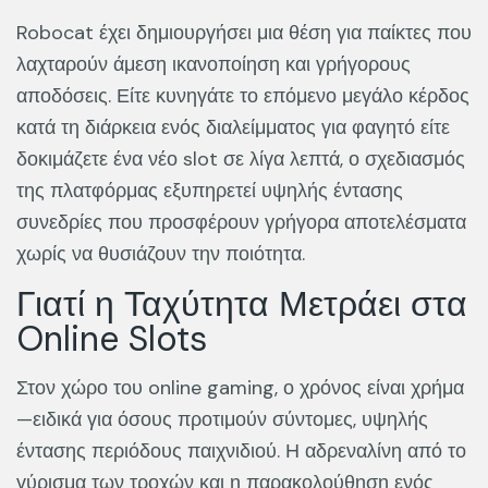
Robocat έχει δημιουργήσει μια θέση για παίκτες που
λαχταρούν άμεση ικανοποίηση και γρήγορους
αποδόσεις. Είτε κυνηγάτε το επόμενο μεγάλο κέρδος
κατά τη διάρκεια ενός διαλείμματος για φαγητό είτε
δοκιμάζετε ένα νέο slot σε λίγα λεπτά, ο σχεδιασμός
της πλατφόρμας εξυπηρετεί υψηλής έντασης
συνεδρίες που προσφέρουν γρήγορα αποτελέσματα
χωρίς να θυσιάζουν την ποιότητα.
Γιατί η Ταχύτητα Μετράει στα
Online Slots
Στον χώρο του online gaming, ο χρόνος είναι χρήμα
—ειδικά για όσους προτιμούν σύντομες, υψηλής
έντασης περιόδους παιχνιδιού. Η αδρεναλίνη από το
γύρισμα των τροχών και η παρακολούθηση ενός