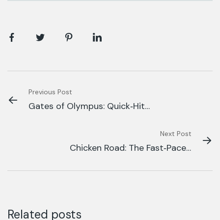
Previous Post
Gates of Olympus: Quick‑Hit
Adventures for the Modern Player
Next Post
Chicken Road: The Fast‑Paced
Crash Game That Keeps You on the
Edge
Related posts