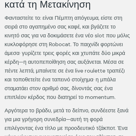
κατά τη Μετακίνηση
Φανταστείτε το: είναι Πέμπτη απόγευμα, είστε στη
σειρά στο αγαπημένο σας καφέ, και βγάζετε το
κινητό σας για να δοκιμάσετε ένα νέο slot που μόλις
κυκλοφόρησε στη Robocat. Το παιχνίδι φορτώνει
άμεσα· γυρίζετε τρεις φορές και χτυπάτε δύο μικρά
κέρδη—η αυτοπεποίθηση σας αυξάνεται. Μέσα σε
πέντε λεπτά, μπαίνετε σε ένα live roulette τραπέζι
και τοποθετείτε ένα ταπεινό στοίχημα· η μπάλα
σταματάει στον αριθμό σας, δίνοντάς σας ένα
επιπλέον κέρδος που διατηρεί το momentum.
Αργότερα το βράδυ, μετά το δείπνο, συνδέεστε ξανά
για μια γρήγορη συνεδρία—αυτή τη φορά
επιλέγοντας ένα τίτλο με προοδευτικό τζάκποτ. Ένα