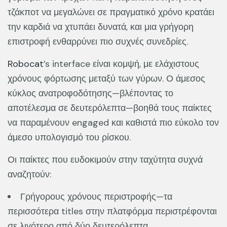
τζάκποτ να μεγαλώνει σε πραγματικό χρόνο κρατάει
την καρδιά να χτυπάει δυνατά, και μια γρήγορη
επιστροφή ενθαρρύνει πιο συχνές συνεδρίες.
Robocat
’s interface είναι κομψή, με ελάχιστους
χρόνους φόρτωσης μεταξύ των γύρων. Ο άμεσος
κύκλος ανατροφοδότησης—βλέποντας το
αποτέλεσμα σε δευτερόλεπτα—βοηθά τους παίκτες
να παραμένουν engaged και καθιστά πιο εύκολο τον
άμεσο υπολογισμό του ρίσκου.
Οι παίκτες που ευδοκιμούν στην ταχύτητα συχνά
αναζητούν:
Γρήγορους χρόνους περιστροφής—τα
περισσότερα titles στην πλατφόρμα περιστρέφονται
σε λιγότερο από δύο δευτερόλεπτα.