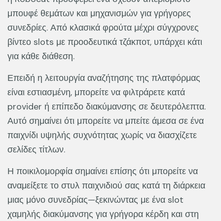
μπουφέ θεμάτων και μηχανισμών για γρήγορες
συνεδρίες. Από κλασικά φρούτα μέχρι σύγχρονες
βίντεο slots με προοδευτικά τζάκποτ, υπάρχει κάτι
για κάθε διάθεση.
Επειδή η λειτουργία αναζήτησης της πλατφόρμας
είναι εστιασμένη, μπορείτε να φιλτράρετε κατά
provider ή επίπεδο διακύμανσης σε δευτερόλεπτα.
Αυτό σημαίνει ότι μπορείτε να μπείτε άμεσα σε ένα
παιχνίδι υψηλής συχνότητας χωρίς να διασχίζετε
σελίδες τίτλων.
Η ποικιλομορφία σημαίνει επίσης ότι μπορείτε να
αναμείξετε το στυλ παιχνιδιού σας κατά τη διάρκεια
μιας μόνο συνεδρίας—ξεκινώντας με ένα slot
χαμηλής διακύμανσης για γρήγορα κέρδη και στη