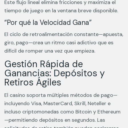
Este flujo lineal elimina fricciones y maximiza el
tiempo de juego en la ventana breve disponible.
“Por qué la Velocidad Gana”
El ciclo de retroalimentación constante—apuesta,
giro, pago—crea un ritmo casi adictivo que es
difícil de romper una vez que empieza.
Gestión Rápida de
Ganancias: Depósitos y
Retiros Ágiles
El casino soporta múltiples métodos de pago—
incluyendo Visa, MasterCard, Skrill, Neteller e
incluso criptomonedas como Bitcoin y Ethereum
—permitiendo depósitos en segundos. Las