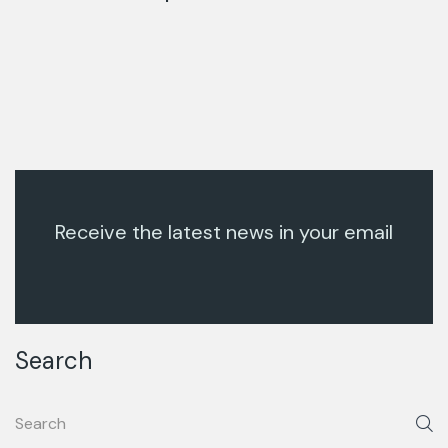
Receive the latest news in your email
Search