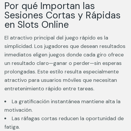
Por qué Importan las
Sesiones Cortas y Rápidas
en Slots Online
El atractivo principal del juego rápido es la
simplicidad. Los jugadores que desean resultados
inmediatos eligen juegos donde cada giro ofrece
un resultado claro—ganar o perder—sin esperas
prolongadas. Este estilo resulta especialmente
atractivo para usuarios móviles que necesitan
entretenimiento rápido entre tareas.
La gratificación instantánea mantiene alta la
motivación.
Las ráfagas cortas reducen la oportunidad de
fatiga.