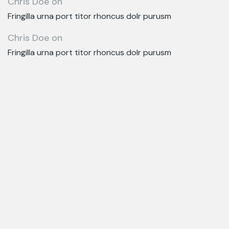
Chris Doe
on
Fringilla urna port titor rhoncus dolr purusm
Chris Doe
on
Fringilla urna port titor rhoncus dolr purusm