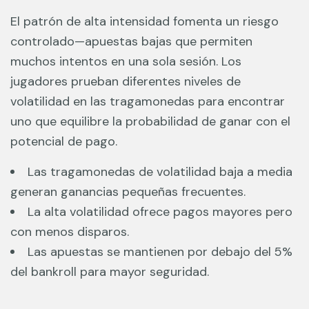
El patrón de alta intensidad fomenta un riesgo
controlado—apuestas bajas que permiten
muchos intentos en una sola sesión. Los
jugadores prueban diferentes niveles de
volatilidad en las tragamonedas para encontrar
uno que equilibre la probabilidad de ganar con el
potencial de pago.
Las tragamonedas de volatilidad baja a media
generan ganancias pequeñas frecuentes.
La alta volatilidad ofrece pagos mayores pero
con menos disparos.
Las apuestas se mantienen por debajo del 5%
del bankroll para mayor seguridad.