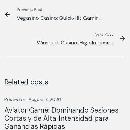
Previous Post
Vegasino Casino: Quick‑Hit Gaming
for the Fast‑Paced Player
Next Post
Winspark Casino: High‑Intensity
Slot Action for Quick Wins
Related posts
Posted on: August 7, 2026
Aviator Game: Dominando Sesiones
Cortas y de Alta‑Intensidad para
Ganancias Rápidas