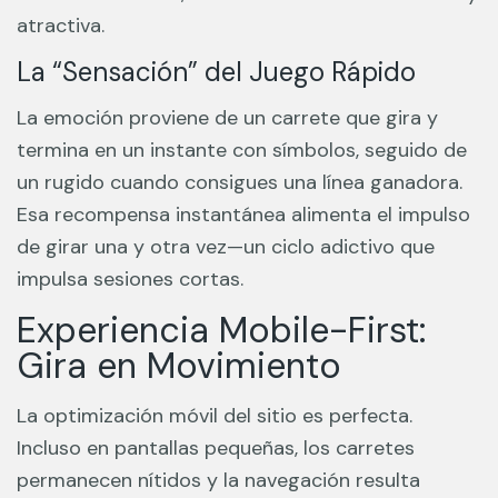
atractiva.
La “Sensación” del Juego Rápido
La emoción proviene de un carrete que gira y
termina en un instante con símbolos, seguido de
un rugido cuando consigues una línea ganadora.
Esa recompensa instantánea alimenta el impulso
de girar una y otra vez—un ciclo adictivo que
impulsa sesiones cortas.
Experiencia Mobile-First:
Gira en Movimiento
La optimización móvil del sitio es perfecta.
Incluso en pantallas pequeñas, los carretes
permanecen nítidos y la navegación resulta