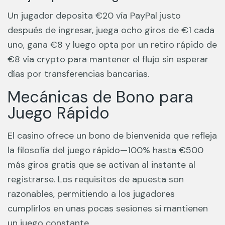
Un jugador deposita €20 vía PayPal justo
después de ingresar, juega ocho giros de €1 cada
uno, gana €8 y luego opta por un retiro rápido de
€8 vía crypto para mantener el flujo sin esperar
días por transferencias bancarias.
Mecánicas de Bono para
Juego Rápido
El casino ofrece un bono de bienvenida que refleja
la filosofía del juego rápido—100% hasta €500
más giros gratis que se activan al instante al
registrarse. Los requisitos de apuesta son
razonables, permitiendo a los jugadores
cumplirlos en unas pocas sesiones si mantienen
un juego constante.