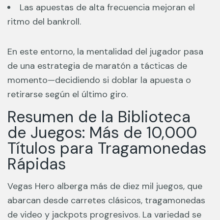
Las apuestas de alta frecuencia mejoran el
ritmo del bankroll.
En este entorno, la mentalidad del jugador pasa
de una estrategia de maratón a tácticas de
momento—decidiendo si doblar la apuesta o
retirarse según el último giro.
Resumen de la Biblioteca
de Juegos: Más de 10,000
Títulos para Tragamonedas
Rápidas
Vegas Hero alberga más de diez mil juegos, que
abarcan desde carretes clásicos, tragamonedas
de video y jackpots progresivos. La variedad se