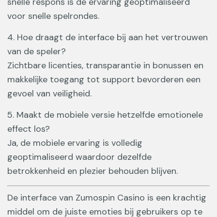
snelle respons is de ervaring geoptimaliseerd
voor snelle spelrondes.
4. Hoe draagt de interface bij aan het vertrouwen
van de speler?
Zichtbare licenties, transparantie in bonussen en
makkelijke toegang tot support bevorderen een
gevoel van veiligheid.
5. Maakt de mobiele versie hetzelfde emotionele
effect los?
Ja, de mobiele ervaring is volledig
geoptimaliseerd waardoor dezelfde
betrokkenheid en plezier behouden blijven.
De interface van Zumospin Casino is een krachtig
middel om de juiste emoties bij gebruikers op te