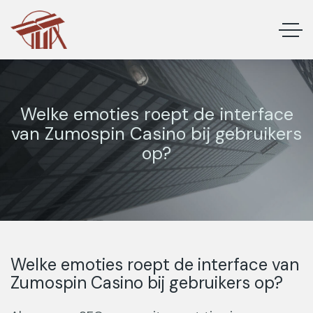
Welke emoties roept de interface
van Zumospin Casino bij gebruikers
op?
Welke emoties roept de interface van
Zumospin Casino bij gebruikers op?