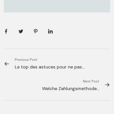
Previous Post
Le top des astuces pour ne pas
rater un bonus chez Winstler
Casino
Next Post
Welche Zahlungsmethoden
ermöglichen sofortige
Verfügbarkeit bei Spellwin?