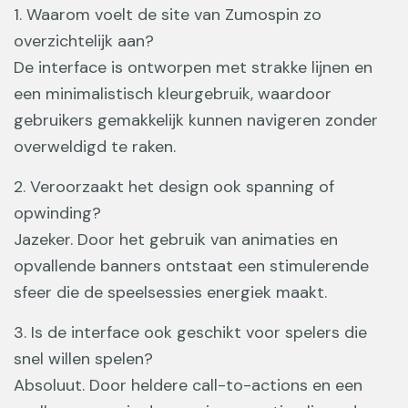
1. Waarom voelt de site van Zumospin zo
overzichtelijk aan?
De interface is ontworpen met strakke lijnen en
een minimalistisch kleurgebruik, waardoor
gebruikers gemakkelijk kunnen navigeren zonder
overweldigd te raken.
2. Veroorzaakt het design ook spanning of
opwinding?
Jazeker. Door het gebruik van animaties en
opvallende banners ontstaat een stimulerende
sfeer die de speelsessies energiek maakt.
3. Is de interface ook geschikt voor spelers die
snel willen spelen?
Absoluut. Door heldere call-to-actions en een