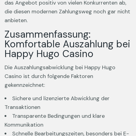
das Angebot positiv von vielen Konkurrenten ab,
die diesen modernen Zahlungsweg noch gar nicht
anbieten.
Zusammenfassung:
Komfortable Auszahlung bei
Happy Hugo Casino
Die Auszahlungsabwicklung bei Happy Hugo
Casino ist durch folgende Faktoren
gekennzeichnet:
Sichere und lizenzierte Abwicklung der
Transaktionen
Transparente Bedingungen und klare
Kommunikation
Schnelle Bearbeitungszeiten, besonders bei E-