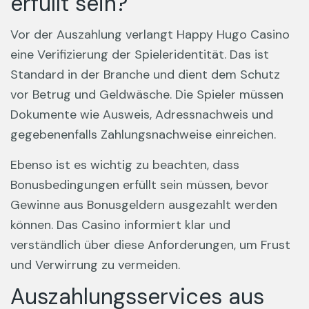
erfüllt sein?
Vor der Auszahlung verlangt Happy Hugo Casino
eine Verifizierung der Spieleridentität. Das ist
Standard in der Branche und dient dem Schutz
vor Betrug und Geldwäsche. Die Spieler müssen
Dokumente wie Ausweis, Adressnachweis und
gegebenenfalls Zahlungsnachweise einreichen.
Ebenso ist es wichtig zu beachten, dass
Bonusbedingungen erfüllt sein müssen, bevor
Gewinne aus Bonusgeldern ausgezahlt werden
können. Das Casino informiert klar und
verständlich über diese Anforderungen, um Frust
und Verwirrung zu vermeiden.
Auszahlungsservices aus