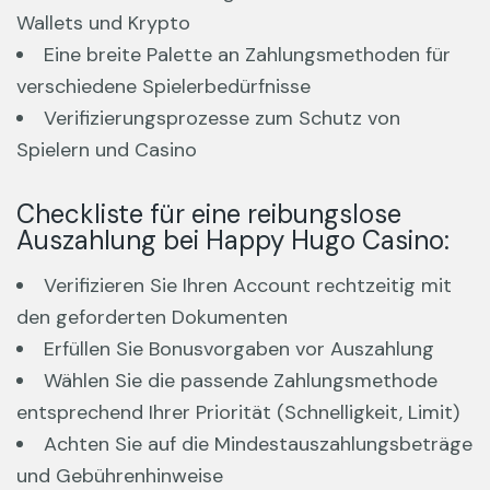
Wallets und Krypto
Eine breite Palette an Zahlungsmethoden für
verschiedene Spielerbedürfnisse
Verifizierungsprozesse zum Schutz von
Spielern und Casino
Checkliste für eine reibungslose
Auszahlung bei Happy Hugo Casino:
Verifizieren Sie Ihren Account rechtzeitig mit
den geforderten Dokumenten
Erfüllen Sie Bonusvorgaben vor Auszahlung
Wählen Sie die passende Zahlungsmethode
entsprechend Ihrer Priorität (Schnelligkeit, Limit)
Achten Sie auf die Mindestauszahlungsbeträge
und Gebührenhinweise