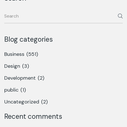
Blog categories
Business
(551)
Design
(3)
Development
(2)
public
(1)
Uncategorized
(2)
Recent comments