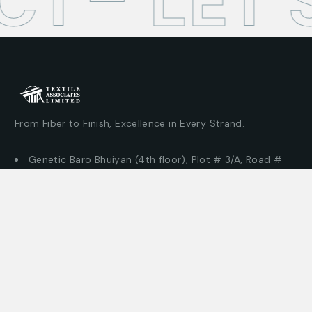
CT
LET’
From Fiber to Finish, Excellence in Every Strand.
Genetic Baro Bhuiyan (4th floor), Plot # 3/A, Road #
49, Gulshan – 2, Dhaka-1212, Bangladesh
© This Site Design & Developed by –
Textile Associates