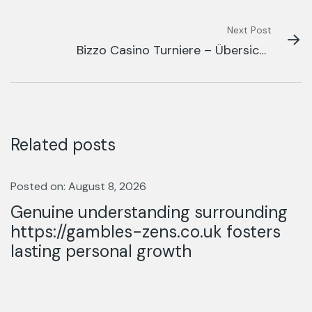
de Quick Win Casino para jugar
Next Post
Bizzo Casino Turniere – Übersicht
der Wettbewerbe und Preise
Related posts
Posted on: August 8, 2026
Genuine understanding surrounding
https://gambles-zens.co.uk fosters
lasting personal growth