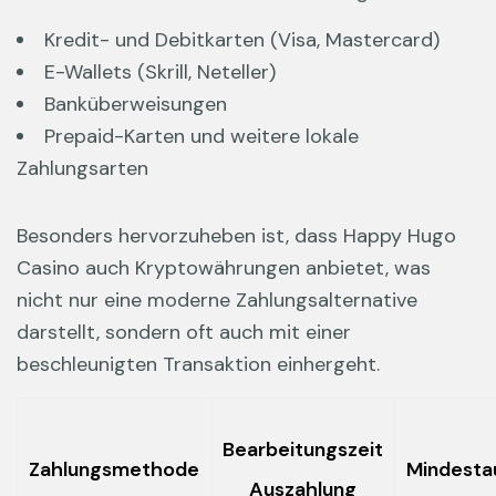
Kredit- und Debitkarten (Visa, Mastercard)
E-Wallets (Skrill, Neteller)
Banküberweisungen
Prepaid-Karten und weitere lokale
Zahlungsarten
Besonders hervorzuheben ist, dass Happy Hugo
Casino auch Kryptowährungen anbietet, was
nicht nur eine moderne Zahlungsalternative
darstellt, sondern oft auch mit einer
beschleunigten Transaktion einhergeht.
Bearbeitungszeit
Zahlungsmethode
Mindesta
Auszahlung