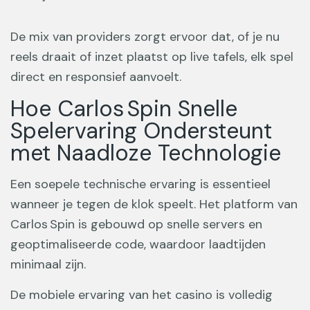
De mix van providers zorgt ervoor dat, of je nu
reels draait of inzet plaatst op live tafels, elk spel
direct en responsief aanvoelt.
Hoe Carlos Spin Snelle
Spelervaring Ondersteunt
met Naadloze Technologie
Een soepele technische ervaring is essentieel
wanneer je tegen de klok speelt. Het platform van
Carlos Spin is gebouwd op snelle servers en
geoptimaliseerde code, waardoor laadtijden
minimaal zijn.
De mobiele ervaring van het casino is volledig