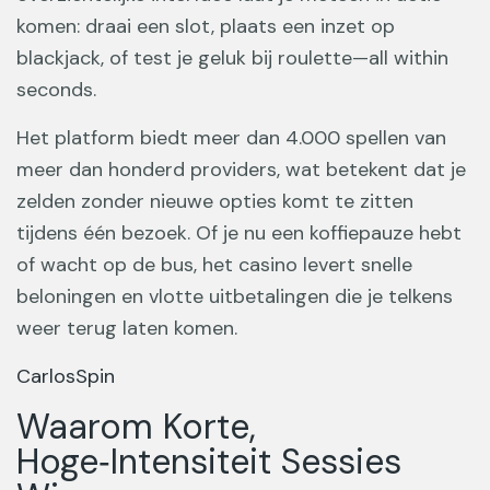
komen: draai een slot, plaats een inzet op
blackjack, of test je geluk bij roulette—all within
seconds.
Het platform biedt meer dan 4.000 spellen van
meer dan honderd providers, wat betekent dat je
zelden zonder nieuwe opties komt te zitten
tijdens één bezoek. Of je nu een koffiepauze hebt
of wacht op de bus, het casino levert snelle
beloningen en vlotte uitbetalingen die je telkens
weer terug laten komen.
CarlosSpin
Waarom Korte,
Hoge‑Intensiteit Sessies