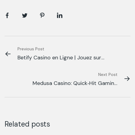
Previous Post
Betify Casino en Ligne | Jouez sur
Betify avec 1000 €
Next Post
Medusa Casino: Quick‑Hit Gaming
for the Modern Thrill‑Seeker
Related posts