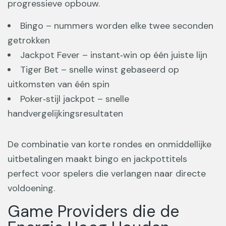
progressieve opbouw.
Bingo – nummers worden elke twee seconden
getrokken
Jackpot Fever – instant‑win op één juiste lijn
Tiger Bet – snelle winst gebaseerd op
uitkomsten van één spin
Poker‑stijl jackpot – snelle
handvergelijkingsresultaten
De combinatie van korte rondes en onmiddellijke
uitbetalingen maakt bingo en jackpottitels
perfect voor spelers die verlangen naar directe
voldoening.
Game Providers die de