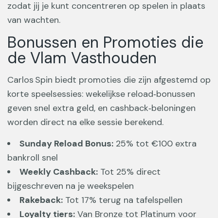
zodat jij je kunt concentreren op spelen in plaats
van wachten.
Bonussen en Promoties die
de Vlam Vasthouden
Carlos Spin biedt promoties die zijn afgestemd op
korte speelsessies: wekelijkse reload‑bonussen
geven snel extra geld, en cashback‑beloningen
worden direct na elke sessie berekend.
Sunday Reload Bonus:
25% tot €100 extra
bankroll snel
Weekly Cashback:
Tot 25% direct
bijgeschreven na je weekspelen
Rakeback:
Tot 17% terug na tafelspellen
Loyalty tiers:
Van Bronze tot Platinum voor