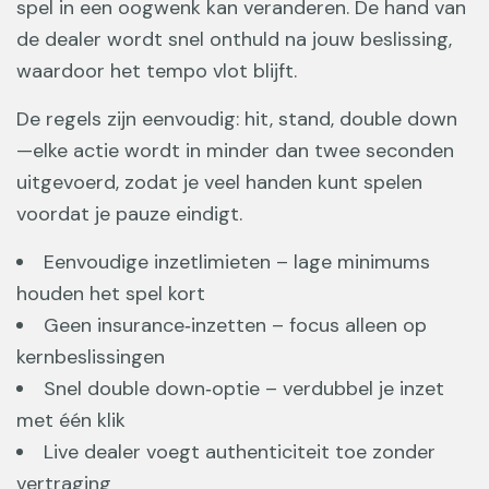
spel in een oogwenk kan veranderen. De hand van
de dealer wordt snel onthuld na jouw beslissing,
waardoor het tempo vlot blijft.
De regels zijn eenvoudig: hit, stand, double down
—elke actie wordt in minder dan twee seconden
uitgevoerd, zodat je veel handen kunt spelen
voordat je pauze eindigt.
Eenvoudige inzetlimieten – lage minimums
houden het spel kort
Geen insurance‑inzetten – focus alleen op
kernbeslissingen
Snel double down‑optie – verdubbel je inzet
met één klik
Live dealer voegt authenticiteit toe zonder
vertraging