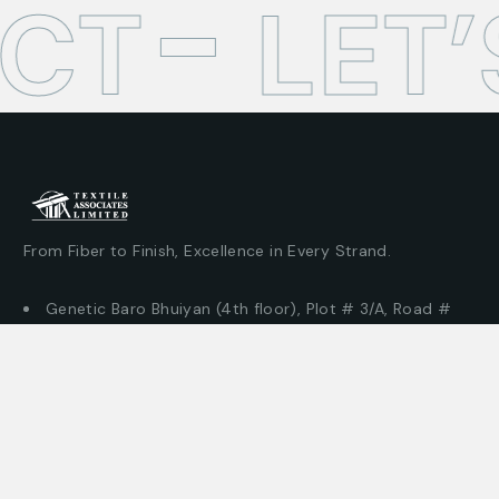
CT
LET’
From Fiber to Finish, Excellence in Every Strand.
Genetic Baro Bhuiyan (4th floor), Plot # 3/A, Road #
49, Gulshan – 2, Dhaka-1212, Bangladesh