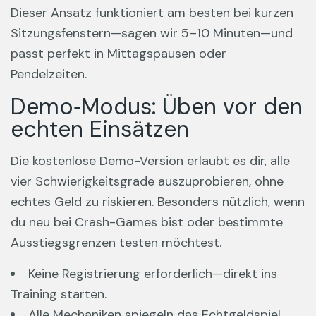
Dieser Ansatz funktioniert am besten bei kurzen
Sitzungsfenstern—sagen wir 5–10 Minuten—und
passt perfekt in Mittagspausen oder
Pendelzeiten.
Demo‑Modus: Üben vor den
echten Einsätzen
Die kostenlose Demo-Version erlaubt es dir, alle
vier Schwierigkeitsgrade auszuprobieren, ohne
echtes Geld zu riskieren. Besonders nützlich, wenn
du neu bei Crash-Games bist oder bestimmte
Ausstiegsgrenzen testen möchtest.
Keine Registrierung erforderlich—direkt ins
Training starten.
Alle Mechaniken spiegeln das Echtgeldspiel