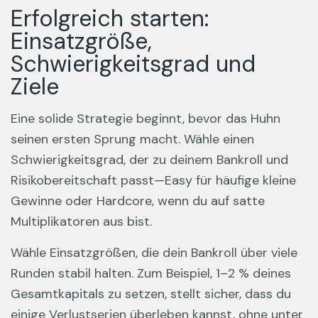
Erfolgreich starten:
Einsatzgröße,
Schwierigkeitsgrad und
Ziele
Eine solide Strategie beginnt, bevor das Huhn
seinen ersten Sprung macht. Wähle einen
Schwierigkeitsgrad, der zu deinem Bankroll und
Risikobereitschaft passt—Easy für häufige kleine
Gewinne oder Hardcore, wenn du auf satte
Multiplikatoren aus bist.
Wähle Einsatzgrößen, die dein Bankroll über viele
Runden stabil halten. Zum Beispiel, 1–2 % deines
Gesamtkapitals zu setzen, stellt sicher, dass du
einige Verlustserien überleben kannst, ohne unter