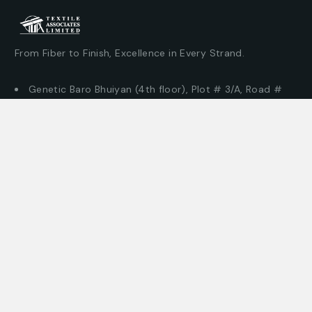
From Fiber to Finish, Excellence in Every Strand.
Genetic Baro Bhuiyan (4th floor), Plot # 3/A, Road #
49, Gulshan – 2, Dhaka-1212, Bangladesh
© This Site Design & Developed by –
Textile Associates
Where can you find us?