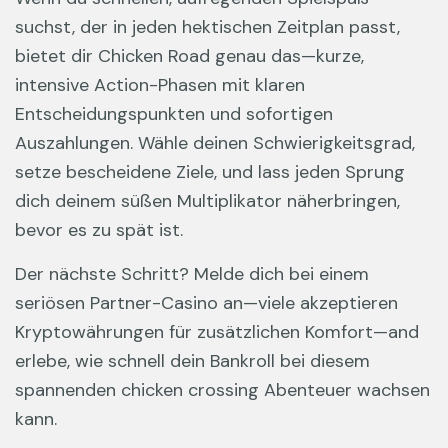
suchst, der in jeden hektischen Zeitplan passt,
bietet dir Chicken Road genau das—kurze,
intensive Action-Phasen mit klaren
Entscheidungspunkten und sofortigen
Auszahlungen. Wähle deinen Schwierigkeitsgrad,
setze bescheidene Ziele, und lass jeden Sprung
dich deinem süßen Multiplikator näherbringen,
bevor es zu spät ist.
Der nächste Schritt? Melde dich bei einem
seriösen Partner-Casino an—viele akzeptieren
Kryptowährungen für zusätzlichen Komfort—and
erlebe, wie schnell dein Bankroll bei diesem
spannenden chicken crossing Abenteuer wachsen
kann.