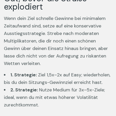
explodiert
Wenn dein Ziel schnelle Gewinne bei minimalem
Zeitaufwand sind, setze auf eine konservative
Ausstiegsstrategie. Strebe nach moderaten
Multiplikatoren, die dir noch einen schönen
Gewinn über deinen Einsatz hinaus bringen, aber
lasse dich nicht von der Aufregung zu riskanten
Wetten verleiten.
1. Strategie:
Ziel 1,5x–2x auf Easy; wiederholen,
bis du dein Sitzungs-Gewinnziel erreicht hast.
2. Strategie:
Nutze Medium für 3x–5x-Ziele;
ideal, wenn du mit etwas höherer Volatilität
zurechtkommst.