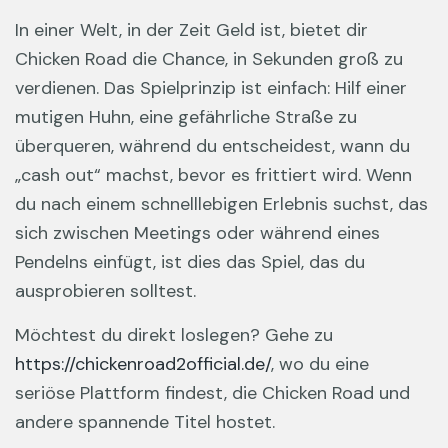
In einer Welt, in der Zeit Geld ist, bietet dir
Chicken Road die Chance, in Sekunden groß zu
verdienen. Das Spielprinzip ist einfach: Hilf einer
mutigen Huhn, eine gefährliche Straße zu
überqueren, während du entscheidest, wann du
„cash out“ machst, bevor es frittiert wird. Wenn
du nach einem schnelllebigen Erlebnis suchst, das
sich zwischen Meetings oder während eines
Pendelns einfügt, ist dies das Spiel, das du
ausprobieren solltest.
Möchtest du direkt loslegen? Gehe zu
https://chickenroad2official.de/
, wo du eine
seriöse Plattform findest, die Chicken Road und
andere spannende Titel hostet.