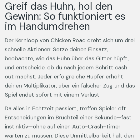
Greif das Huhn, hol den
Gewinn: So funktioniert es
im Handumdrehen
Der Kernloop von Chicken Road dreht sich um drei
schnelle Aktionen: Setze deinen Einsatz,
beobachte, wie das Huhn über das Gitter hüpft,
und entscheide, ob du nach jedem Schritt cash
out machst. Jeder erfolgreiche Hüpfer erhöht
deinen Multiplikator, aber ein falscher Zug und das
Spiel endet sofort mit einem Verlust.
Da alles in Echtzeit passiert, treffen Spieler oft
Entscheidungen im Bruchteil einer Sekunde—fast
instinktiv—ohne auf einen Auto-Crash-Timer
warten zu müssen. Diese Unmittelbarkeit hält den