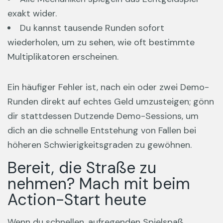
exakt wider.
Du kannst tausende Runden sofort
wiederholen, um zu sehen, wie oft bestimmte
Multiplikatoren erscheinen.
Ein häufiger Fehler ist, nach ein oder zwei Demo-
Runden direkt auf echtes Geld umzusteigen; gönn
dir stattdessen Dutzende Demo-Sessions, um
dich an die schnelle Entstehung von Fallen bei
höheren Schwierigkeitsgraden zu gewöhnen.
Bereit, die Straße zu
nehmen? Mach mit beim
Action-Start heute
Wenn du schnellen, aufregenden Spielspaß