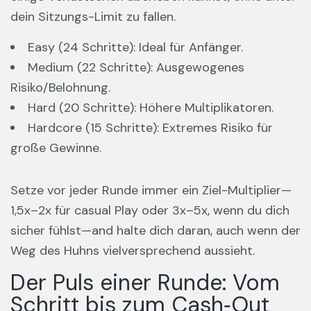
dein Sitzungs-Limit zu fallen.
Easy (24 Schritte): Ideal für Anfänger.
Medium (22 Schritte): Ausgewogenes
Risiko/Belohnung.
Hard (20 Schritte): Höhere Multiplikatoren.
Hardcore (15 Schritte): Extremes Risiko für
große Gewinne.
Setze vor jeder Runde immer ein Ziel-Multiplier—
1,5x–2x für casual Play oder 3x–5x, wenn du dich
sicher fühlst—and halte dich daran, auch wenn der
Weg des Huhns vielversprechend aussieht.
Der Puls einer Runde: Vom
Schritt bis zum Cash‑Out