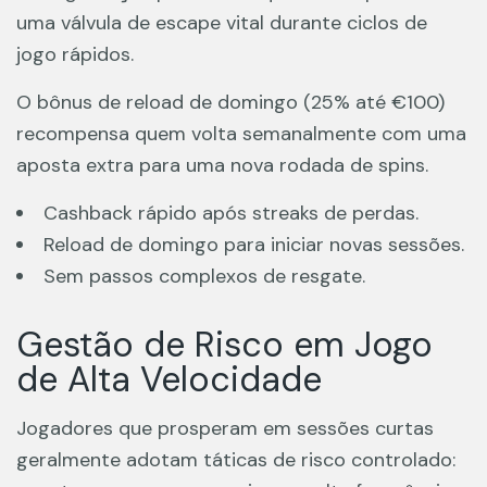
uma válvula de escape vital durante ciclos de
jogo rápidos.
O bônus de reload de domingo (25% até €100)
recompensa quem volta semanalmente com uma
aposta extra para uma nova rodada de spins.
Cashback rápido após streaks de perdas.
Reload de domingo para iniciar novas sessões.
Sem passos complexos de resgate.
Gestão de Risco em Jogo
de Alta Velocidade
Jogadores que prosperam em sessões curtas
geralmente adotam táticas de risco controlado: