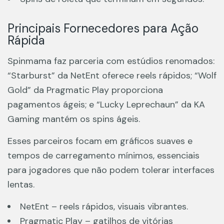
Principais Fornecedores para Ação
Rápida
Spinmama faz parceria com estúdios renomados:
“Starburst” da NetEnt oferece reels rápidos; “Wolf
Gold” da Pragmatic Play proporciona
pagamentos ágeis; e “Lucky Leprechaun” da KA
Gaming mantém os spins ágeis.
Esses parceiros focam em gráficos suaves e
tempos de carregamento mínimos, essenciais
para jogadores que não podem tolerar interfaces
lentas.
NetEnt – reels rápidos, visuais vibrantes.
Pragmatic Play – gatilhos de vitórias