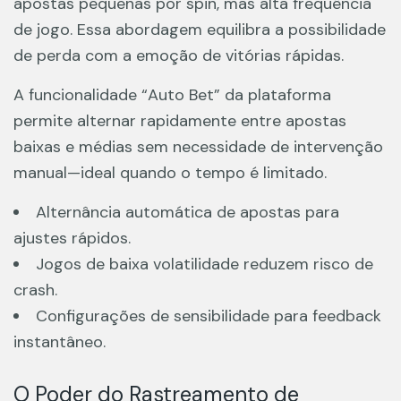
apostas pequenas por spin, mas alta frequência
de jogo. Essa abordagem equilibra a possibilidade
de perda com a emoção de vitórias rápidas.
A funcionalidade “Auto Bet” da plataforma
permite alternar rapidamente entre apostas
baixas e médias sem necessidade de intervenção
manual—ideal quando o tempo é limitado.
Alternância automática de apostas para
ajustes rápidos.
Jogos de baixa volatilidade reduzem risco de
crash.
Configurações de sensibilidade para feedback
instantâneo.
O Poder do Rastreamento de