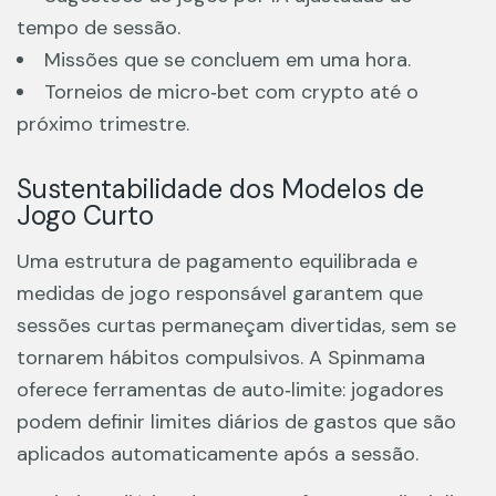
tempo de sessão.
Missões que se concluem em uma hora.
Torneios de micro‑bet com crypto até o
próximo trimestre.
Sustentabilidade dos Modelos de
Jogo Curto
Uma estrutura de pagamento equilibrada e
medidas de jogo responsável garantem que
sessões curtas permaneçam divertidas, sem se
tornarem hábitos compulsivos. A Spinmama
oferece ferramentas de auto‑limite: jogadores
podem definir limites diários de gastos que são
aplicados automaticamente após a sessão.