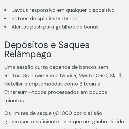
Layout responsivo em qualquer dispositivo.
Botões de spin instantâneo.
Alertas push para gatilhos de bônus.
Depósitos e Saques
Relâmpago
Uma sessão curta depende de bancos sem
atritos. Spinmama aceita Visa, MasterCard, Skrill,
Neteller e criptomoedas como Bitcoin e
Ethereum—todos processados em poucos
minutos.
Os limites de saque (€1 000 por dia) são
generosos o suficiente para que um ganho rápido