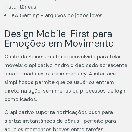
instantâneas.
KA Gaming – arquivos de jogos leves.
Design Mobile-First para
Emoções em Movimento
O site da Spinmama foi desenvolvido para telas
móveis; o aplicativo Android dedicado acrescenta
uma camada extra de immediacy. A interface
simplificada permite que os usuários entrem
direto na ação, sem menus ou processos de login
complicados.
O aplicativo suporta notificações push para
alertas instantâneos de bônus—perfeito para
aqueles momentos breves entre tarefas.