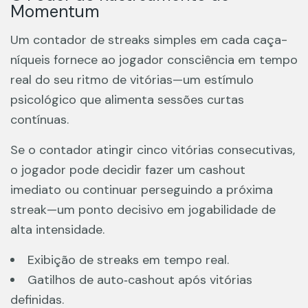
Momentum
Um contador de streaks simples em cada caça-
níqueis fornece ao jogador consciência em tempo
real do seu ritmo de vitórias—um estímulo
psicológico que alimenta sessões curtas
contínuas.
Se o contador atingir cinco vitórias consecutivas,
o jogador pode decidir fazer um cashout
imediato ou continuar perseguindo a próxima
streak—um ponto decisivo em jogabilidade de
alta intensidade.
Exibição de streaks em tempo real.
Gatilhos de auto‑cashout após vitórias
definidas.