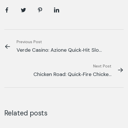
Previous Post
Verde Casino: Azione Quick‑Hit Slot
per il Giocatore Moderno
Next Post
Chicken Road: Quick‑Fire Chicken
Crossing – Das ultimative Mobile
Crash Game
Related posts