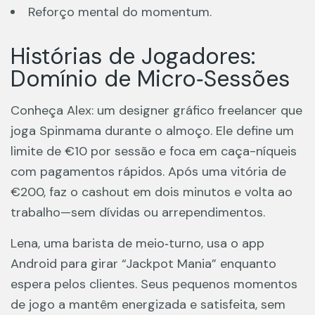
Reforço mental do momentum.
Histórias de Jogadores:
Domínio de Micro‑Sessões
Conheça Alex: um designer gráfico freelancer que
joga Spinmama durante o almoço. Ele define um
limite de €10 por sessão e foca em caça-níqueis
com pagamentos rápidos. Após uma vitória de
€200, faz o cashout em dois minutos e volta ao
trabalho—sem dívidas ou arrependimentos.
Lena, uma barista de meio‑turno, usa o app
Android para girar “Jackpot Mania” enquanto
espera pelos clientes. Seus pequenos momentos
de jogo a mantêm energizada e satisfeita, sem