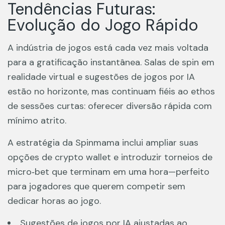
Tendências Futuras:
Evolução do Jogo Rápido
A indústria de jogos está cada vez mais voltada
para a gratificação instantânea. Salas de spin em
realidade virtual e sugestões de jogos por IA
estão no horizonte, mas continuam fiéis ao ethos
de sessões curtas: oferecer diversão rápida com
mínimo atrito.
A estratégia da Spinmama inclui ampliar suas
opções de crypto wallet e introduzir torneios de
micro‑bet que terminam em uma hora—perfeito
para jogadores que querem competir sem
dedicar horas ao jogo.
Sugestões de jogos por IA ajustadas ao